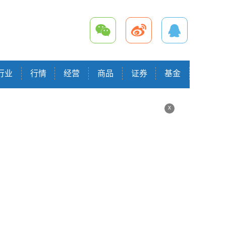
行业
行情
经营
商品
证券
基金
x