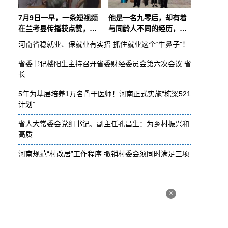
7月9日一早，一条短视频
他是一名九零后，却有着
在兰考县传播获点赞，视
与同龄人不同的经历，高
频中村民鼓掌叫好。该视
中毕业考入军校后扎根军
河南省稳就业、保就业有实招 抓住就业这个“牛鼻子”！
频画面显示，8日晚10时
营，驰骋山河间保家卫
许，开封
国；十年军旅生
省委书记楼阳生主持召开省委财经委员会第六次会议 省
长
5年为基层培养1万名骨干医师！河南正式实施“栋梁521
计划”
省人大常委会党组书记、副主任孔昌生：为乡村振兴和
高质
河南规范“村改居”工作程序 撤销村委会须同时满足三项
x