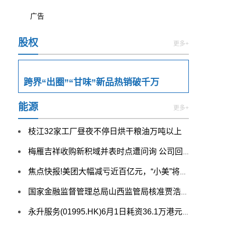
广告
股权
更多+
跨界“出圈”“甘味”新品热销破千万
能源
更多+
枝江32家工厂昼夜不停日烘干粮油万吨以上
梅雁吉祥收购新积域并表时点遭问询 公司回复_热点
焦点快报!美团大幅减亏近百亿元，“小美”将联手元宝！王兴发声
国家金融监督管理总局山西监管局核准贾浩浩古交市阜民村镇银行股份有限公司董事、董事长任职资格
永升服务(01995.HK)6月1日耗资36.1万港元回购20万股