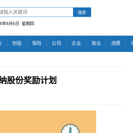
搜索
26年8月6日 星期四
业
创投
保险
公司
企业
商业
消费
议采纳股份奖励计划