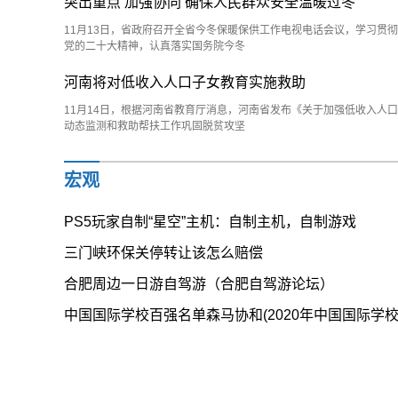
突出重点 加强协同 确保人民群众安全温暖过冬
11月13日，省政府召开全省今冬保暖保供工作电视电话会议，学习贯彻
党的二十大精神，认真落实国务院今冬
河南将对低收入人口子女教育实施救助
11月14日，根据河南省教育厅消息，河南省发布《关于加强低收入人口
动态监测和救助帮扶工作巩固脱贫攻坚
宏观
PS5玩家自制“星空”主机：自制主机，自制游戏
三门峡环保关停转让该怎么赔偿
合肥周边一日游自驾游（合肥自驾游论坛）
中国国际学校百强名单森马协和(2020年中国国际学校