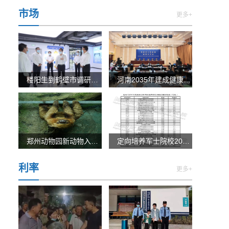
市场
更多+
楼阳生到鹤壁市调研时强调 聚焦聚力乘势而上 打造高质
河南2035年建成健康中原 人均预期寿命达到80岁
郑州动物园新动物入驻 快来围观你们的“闪电”树懒
定向培养军士院校2022年在河南省招生体格检查控制分数线
利率
更多+