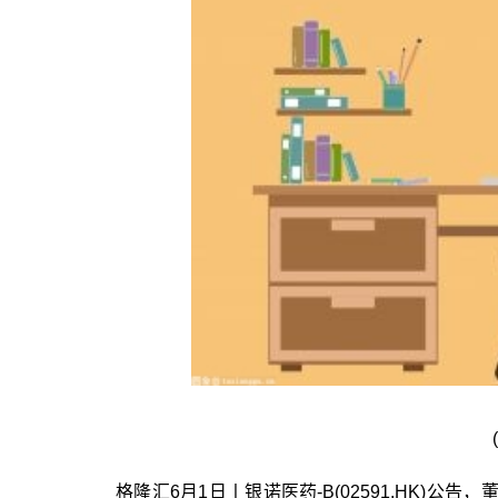
格隆汇6月1日丨银诺医药-B(02591.HK)